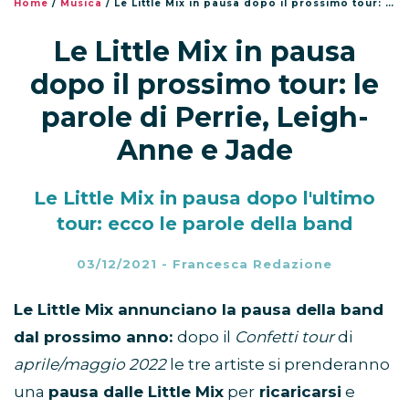
Home
/
Musica
/
Le Little Mix in pausa dopo il prossimo tour: le parole di Perrie, Leigh-Anne e Jade
Le Little Mix in pausa
dopo il prossimo tour: le
parole di Perrie, Leigh-
Anne e Jade
Le Little Mix in pausa dopo l'ultimo
tour: ecco le parole della band
03/12/2021
-
Francesca Redazione
Le Little Mix annunciano la pausa della band
dal prossimo anno:
dopo il
Confetti tour
di
aprile/maggio 2022
le tre artiste si prenderanno
una
pausa dalle Little Mix
per
ricaricarsi
e