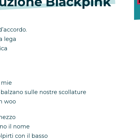
duzione Blackpink
 d’accordo.
a lega
ica
e mie
balzano sulle nostre scollature
uh woo
 mezzo
ono il nome
pirti con il basso