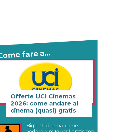
Come fare a…
Offerte UCI Cinemas
2026: come andare al
cinema (quasi) gratis
Biglietti cinema: come
vedere film (quasi) gratis con