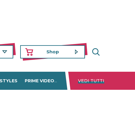
Shop
 STYLES
PRIME VIDEO
DISNEY+
VEDI TUTTI
NETFLIX
TROVA 