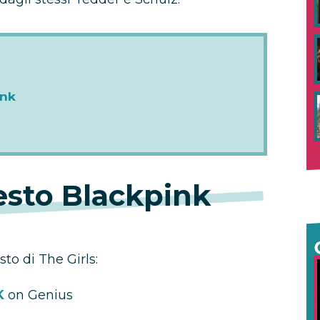
ink
testo Blackpink
sto di The Girls:
K
on Genius