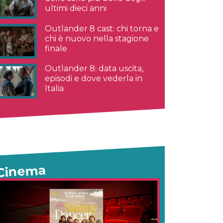
ultimi dieci anni
Outlander 8 cast: chi torna e
chi è nuovo nella stagione
finale
Outlander 8: data uscita,
episodi e dove vederla in
Italia
Cinema