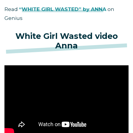
Read
“WHITE GIRL WASTED” by ANNA
on
Genius
White Girl Wasted video
Anna