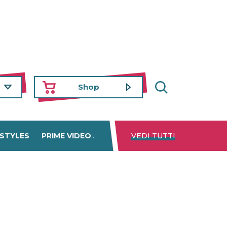
Shop
 STYLES
PRIME VIDEO
DISNEY+
VEDI TUTTI
NETFLIX
TROVA 