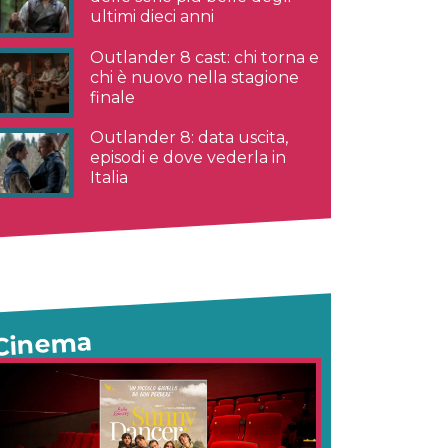
ultimi dieci anni
Outlander 8 cast: chi torna e
chi è nuovo nella stagione
finale
Outlander 8: data uscita,
episodi e dove vederla in
Italia
Cinema