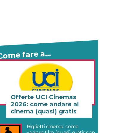
Come fare a…
Offerte UCI Cinemas
2026: come andare al
cinema (quasi) gratis
Biglietti cinema: come
vedere film (quasi) gratis con