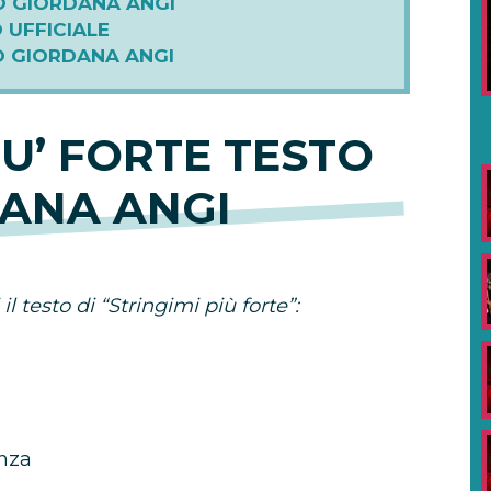
TO GIORDANA ANGI
O UFFICIALE
IO GIORDANA ANGI
IU’ FORTE TESTO
ANA ANGI
l testo di “Stringimi più forte”:
enza