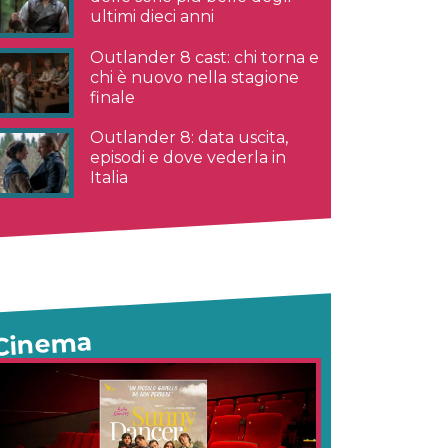
ultimi dieci anni
Outlander 8 cast: chi torna e
chi è nuovo nella stagione
finale
Outlander 8: data uscita,
episodi e dove vederla in
Italia
Cinema