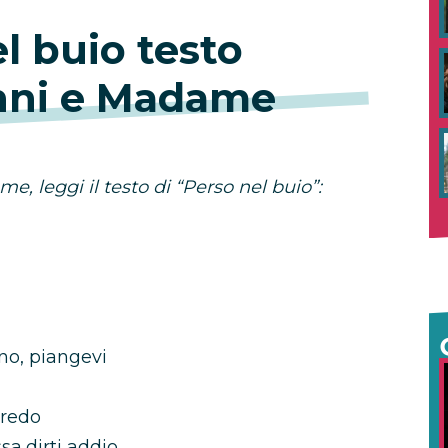
l buio testo
nni e Madame
, leggi il testo di “Perso nel buio”:
no, piangevi
credo
sa dirti addio