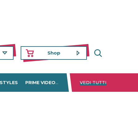
Shop
 STYLES
PRIME VIDEO
DISNEY+
VEDI TUTTI
NETFLIX
TROVA 