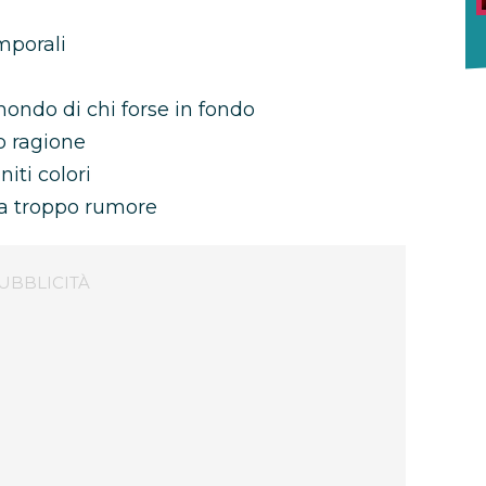
emporali
mondo di chi forse in fondo
o ragione
iti colori
ha troppo rumore