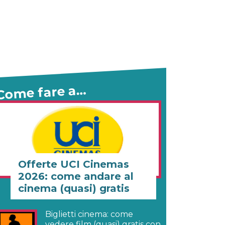
Come fare a…
Offerte UCI Cinemas
2026: come andare al
cinema (quasi) gratis
Biglietti cinema: come
vedere film (quasi) gratis con