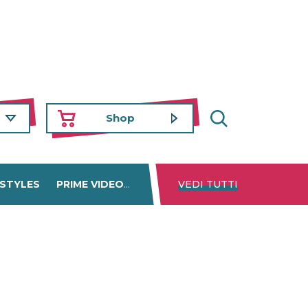
Shop
 STYLES
PRIME VIDEO
DISNEY+
VEDI TUTTI
NETFLIX
TROVA 