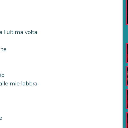
 l’ultima volta
 te
io
lle mie labbra
o
e