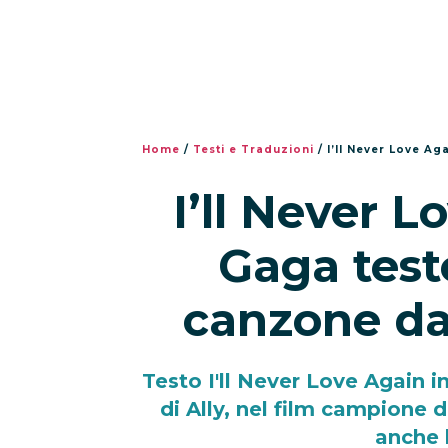
Home
/
Testi e Traduzioni
/
I’ll Never Love Ag
I’ll Never L
Gaga test
canzone da 
Testo I'll Never Love Again 
di Ally, nel film campione d
anche 