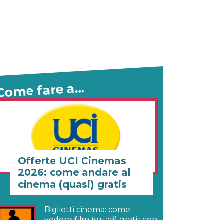
Come fare a…
Offerte UCI Cinemas
2026: come andare al
cinema (quasi) gratis
Biglietti cinema: come
vedere film (quasi) gratis con