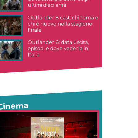
ultimi dieci anni
Outlander 8 cast: chi torna e
chi è nuovo nella stagione
finale
Outlander 8: data uscita,
episodi e dove vederla in
Italia
Cinema