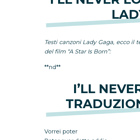
LAD
Testi canzoni Lady Gaga, ecco il te
del film “A Star Is Born”:
**nd**
I’LL NEVE
TRADUZIO
Vorrei poter