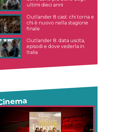
ultimi dieci anni
Outlander 8 cast: chi torna e
chi è nuovo nella stagione
finale
Outlander 8: data uscita,
episodi e dove vederla in
Italia
Cinema