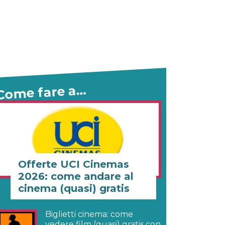
Come fare a…
Offerte UCI Cinemas
2026: come andare al
cinema (quasi) gratis
Biglietti cinema: come
vedere film (quasi) gratis con