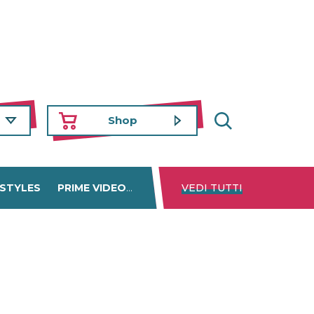
Shop
 STYLES
PRIME VIDEO
DISNEY+
VEDI TUTTI
NETFLIX
TROVA 