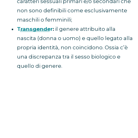
caratteri sessuali primari e/o secondari che
non sono definibili come esclusivamente
maschili o femminili;
Transgender
:
il genere attribuito alla
nascita (donna o uomo) e quello legato alla
propria identità, non coincidono. Ossia c’è
una discrepanza tra il sesso biologico e
quello di genere.
Demi Lovato “son
Demi Lovato, attraverso i suoi social, ha rivelato
di essere non-binaria e ha chiesto di rivolgersi a
lei con il pronome “
they/them
”. La sua presa di
coscienza è arrivata dopo un lungo lavoro di
guarigione e autoriflessione.