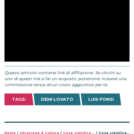
Questo articolo contiene link di affiliazione. Se clicchi su
uno di questi link e fai un acquisto, potremmo ricevere una
commissione senza alcun costo aggiuntivo per te.
TAGS:
DEMI LOVATO
LUIS FONSI
Home
/
Istruzione & Cultura
/
Cosa significa...
/
Cosa significa essere di genere non binario