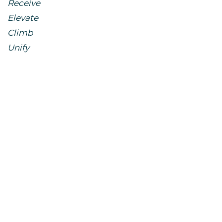
Receive
Elevate
Climb
Unify
Fortify
Soften
Dance
Scream
Dream
Educate
Provide
Inhale
Exhale
Persevere
Stand