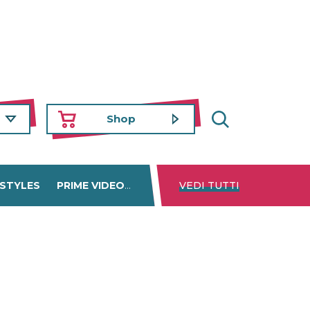
Shop
 STYLES
PRIME VIDEO
DISNEY+
VEDI TUTTI
NETFLIX
TROVA 