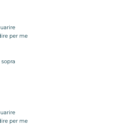
uarire
dire per me
 sopra
uarire
dire per me