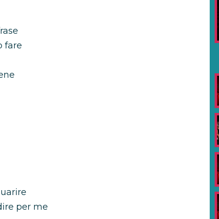
frase
 fare
bene
uarire
dire per me