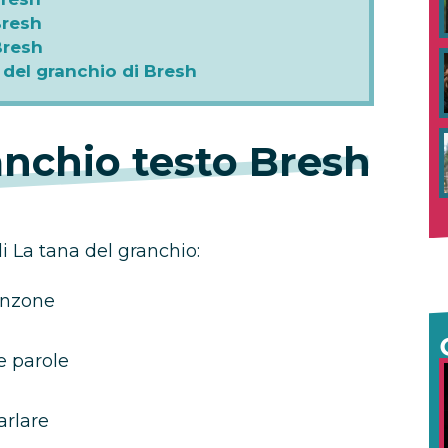
Bresh
Bresh
 del granchio di Bresh
anchio testo Bresh
di La tana del granchio:
anzone
e parole
arlare