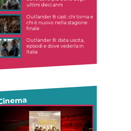
ultimi dieci anni
Outlander 8 cast: chi torna e
chi è nuovo nella stagione
finale
Outlander 8: data uscita,
episodi e dove vederla in
Italia
Cinema