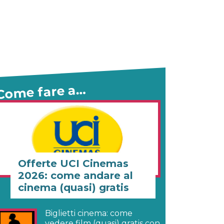
Come fare a…
Offerte UCI Cinemas
2026: come andare al
cinema (quasi) gratis
Biglietti cinema: come
vedere film (quasi) gratis con