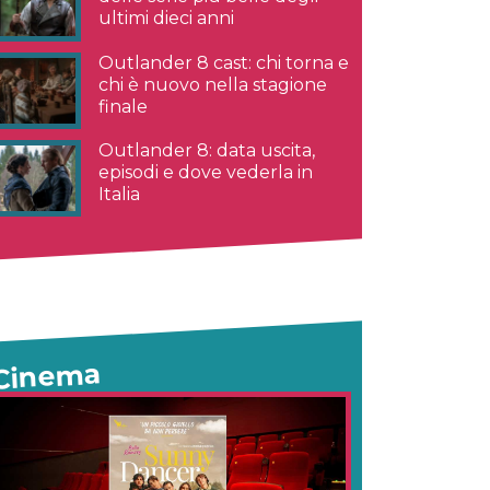
ultimi dieci anni
Outlander 8 cast: chi torna e
chi è nuovo nella stagione
finale
Outlander 8: data uscita,
episodi e dove vederla in
Italia
Cinema