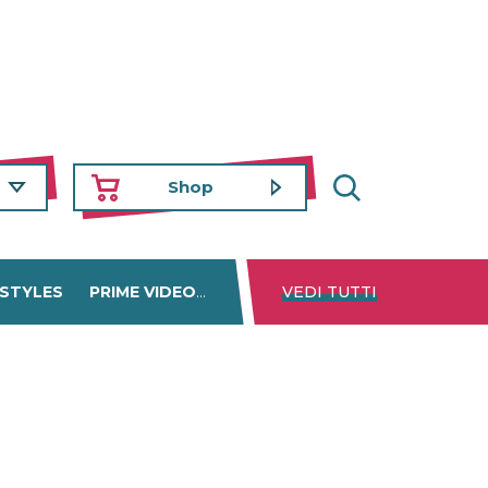
Shop
 STYLES
PRIME VIDEO
DISNEY+
VEDI TUTTI
NETFLIX
TROVA 