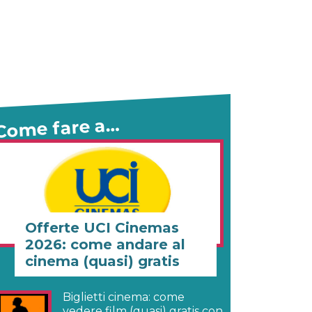
Come fare a…
Offerte UCI Cinemas
2026: come andare al
cinema (quasi) gratis
Biglietti cinema: come
vedere film (quasi) gratis con