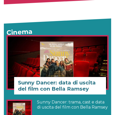
Cinema
Sunny Dancer: data di uscita
del film con Bella Ramsey
Sunny Dancer: trama, cast e data
di uscita del film con Bella Ramsey