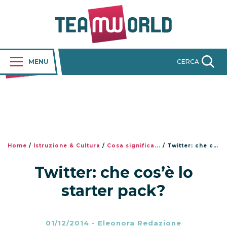
MENU
CERCA
Home
/
Istruzione & Cultura
/
Cosa significa...
/
Twitter: che cos’è lo starter pack?
Twitter: che cos’è lo
starter pack?
01/12/2014
-
Eleonora Redazione