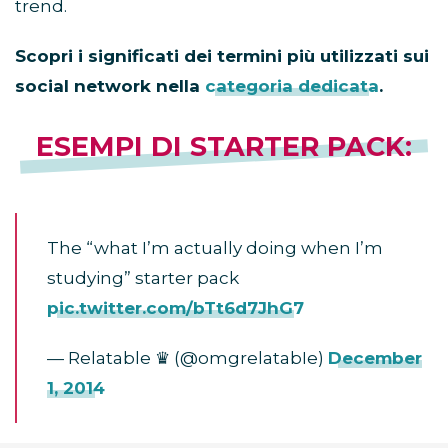
trend.
Scopri i significati dei termini più utilizzati sui
social network nella
categoria dedicata
.
ESEMPI DI STARTER PACK:
The “what I’m actually doing when I’m
studying” starter pack
pic.twitter.com/bTt6d7JhG7
— Relatable ♛ (@omgrelatabIe)
December
1, 2014