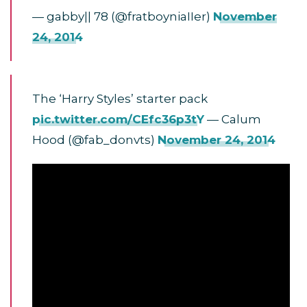
— gabby|| 78 (@fratboyniaIIer)
November
24, 2014
The ‘Harry Styles’ starter pack
pic.twitter.com/CEfc36p3tY
— Calum
Hood (@fab_donvts)
November 24, 2014