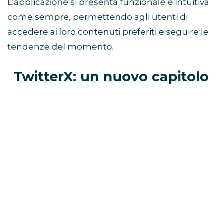
L’applicazione si presenta funzionale e intuitiva
come sempre, permettendo agli utenti di
accedere ai loro contenuti preferiti e seguire le
tendenze del momento.
TwitterX: un nuovo capitolo
nella storia dei social media
Il rebranding di Twitter in X è già apparso su
iPhone e iPad anche in Italia.
Le nuove
discussioni e i dibattiti scatenati dal
cambiamento dimostrano quanto Twitter
continui ad essere al centro dell’attenzione
degli utenti.