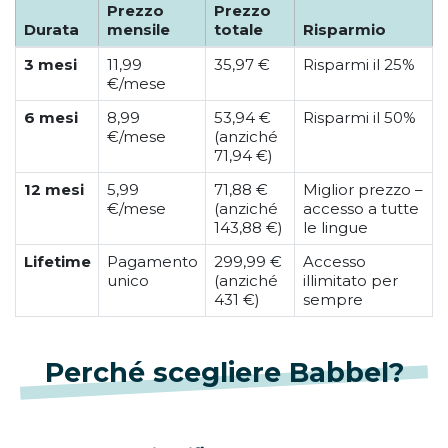
Prezzo
Prezzo
Durata
mensile
totale
Risparmio
3 mesi
11,99
35,97 €
Risparmi il 25%
€/mese
6 mesi
8,99
53,94 €
Risparmi il 50%
€/mese
(anziché
71,94 €)
12 mesi
5,99
71,88 €
Miglior prezzo –
€/mese
(anziché
accesso a tutte
143,88 €)
le lingue
Lifetime
Pagamento
299,99 €
Accesso
unico
(anziché
illimitato per
431 €)
sempre
Perché scegliere Babbel?