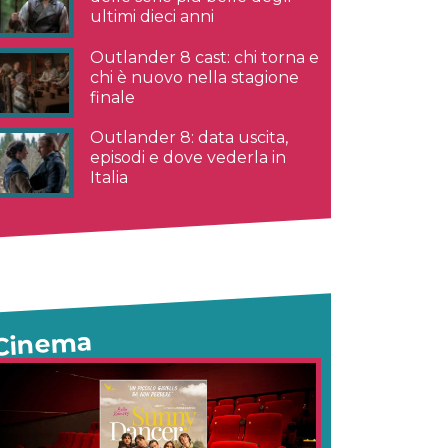
ultimi dieci anni
Outlander 8 cast: chi torna e
chi è nuovo nella stagione
finale
Outlander 8: data uscita,
episodi e dove vederla in
Italia
Cinema