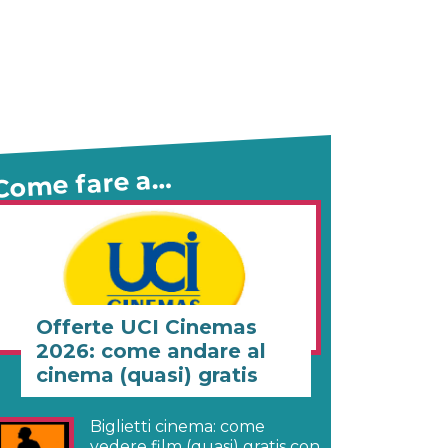
Come fare a…
Offerte UCI Cinemas
2026: come andare al
cinema (quasi) gratis
Biglietti cinema: come
vedere film (quasi) gratis con