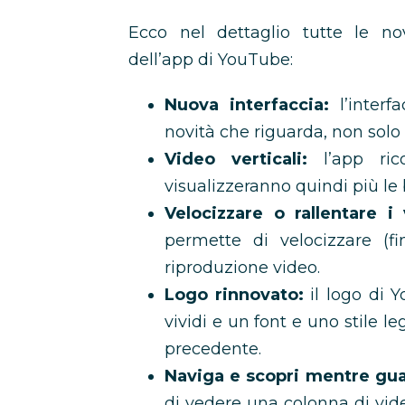
Ecco nel dettaglio tutte le nov
dell’app di YouTube:
Nuova interfaccia:
l’interf
novità che riguarda, non solo
Video verticali:
l’app rico
visualizzeranno quindi più le b
Velocizzare o rallentare i 
permette di velocizzare (fi
riproduzione video.
Logo rinnovato:
il logo di Y
vividi e un font e uno stile 
precedente.
Naviga e scopri mentre guar
di vedere una colonna di vide