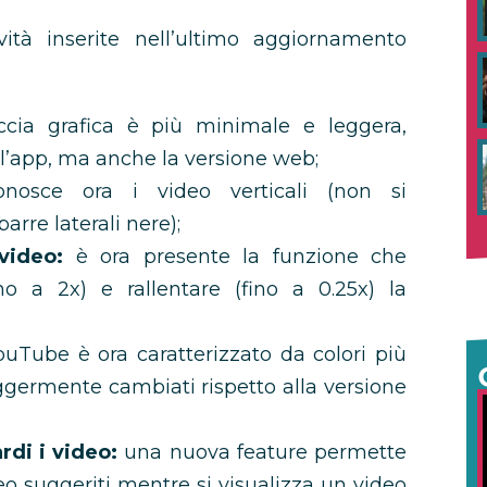
ità inserite nell’ultimo aggiornamento
accia grafica è più minimale e leggera,
 l’app, ma anche la versione web;
nosce ora i video verticali (non si
arre laterali nere);
video:
è ora presente la funzione che
no a 2x) e rallentare (fino a 0.25x) la
ouTube è ora caratterizzato da colori più
leggermente cambiati rispetto alla versione
di i video:
una nuova feature permette
o suggeriti mentre si visualizza un video