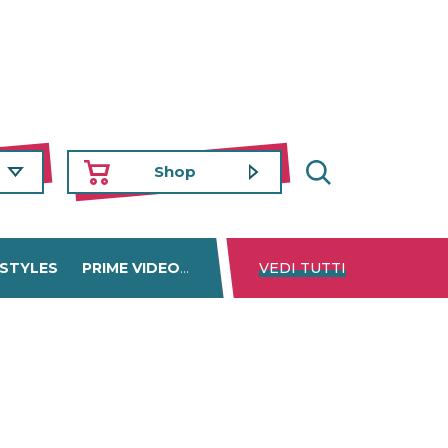
Shop
 STYLES
PRIME VIDEO
DISNEY+
VEDI TUTTI
NETFLIX
TROVA 