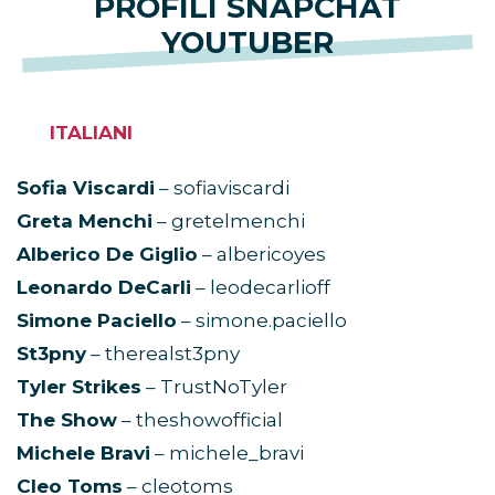
PROFILI SNAPCHAT
YOUTUBER
ITALIANI
Sofia Viscardi
– sofiaviscardi
Greta Menchi
– gretelmenchi
Alberico De Giglio
– albericoyes
Leonardo DeCarli
– leodecarlioff
Simone Paciello
– simone.paciello
St3pny
– therealst3pny
Tyler Strikes
– TrustNoTyler
The Show
– theshowofficial
Michele Bravi
– michele_bravi
Cleo Toms
– cleotoms