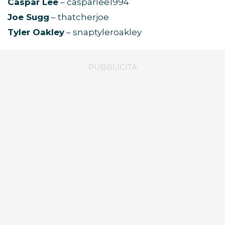
Caspar Lee
– casparlee1994
Joe Sugg
– thatcherjoe
Tyler Oakley
– snaptyleroakley