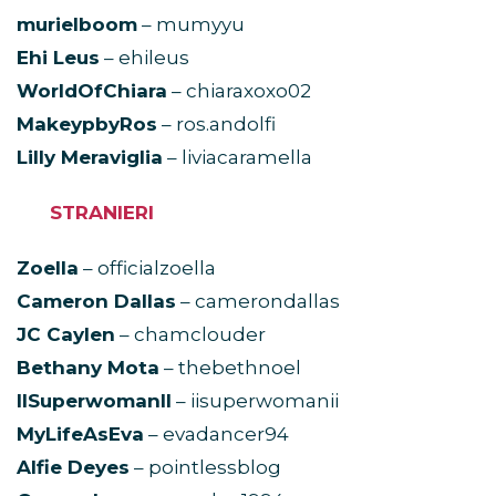
murielboom
– mumyyu
Ehi Leus
– ehileus
WorldOfChiara
– chiaraxoxo02
MakeypbyRos
– ros.andolfi
Lilly Meraviglia
– liviacaramella
STRANIERI
Zoella
– officialzoella
Cameron Dallas
– camerondallas
JC Caylen
– chamclouder
Bethany Mota
– thebethnoel
IISuperwomanII
– iisuperwomanii
MyLifeAsEva
– evadancer94
Alfie Deyes
– pointlessblog