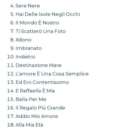
Accetto Miracoli
Buona (Cattiva) Sorte
La Differenza Tra Me E Te
Sere Nere
Hai Delle Isole Negli Occhi
Il Mondo È Nostro
Ti Scatterò Una Foto
Xdono
Imbranato
Indietro
Destinazione Mare
L’amore È Una Cosa Semplice
Ed Ero Contentissimo
E Raffaella È Mia
Balla Per Me