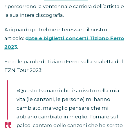
30 brani
da
Xdono
e
Sere Nere
ad
Accetto
Miracoli
fino a
La Prima Festa del Papà
e al
nuovo singolo
Destinazione Mare
– che
ripercorrono la ventennale carriera dell’artista e
la sua intera discografia.
A riguardo potrebbe interessarti il nostro
articolo:
date e biglietti concerti Tiziano Ferro
2023
.
Ecco le parole di Tiziano Ferro sulla scaletta del
TZN Tour 2023:
«Questo tsunami che è arrivato nella mia
vita (le canzoni, le persone) mi hanno