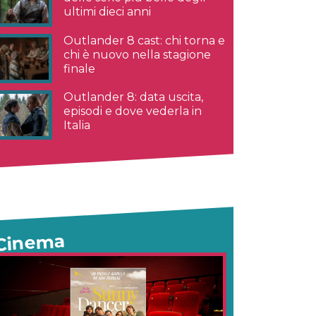
ultimi dieci anni
Outlander 8 cast: chi torna e
chi è nuovo nella stagione
finale
Outlander 8: data uscita,
episodi e dove vederla in
Italia
Cinema