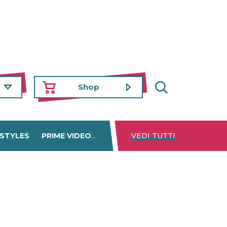
Shop
 STYLES
PRIME VIDEO
DISNEY+
VEDI TUTTI
NETFLIX
TROVA 