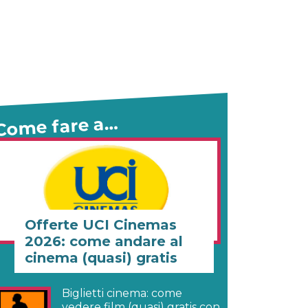
Come fare a…
Offerte UCI Cinemas
2026: come andare al
cinema (quasi) gratis
Biglietti cinema: come
vedere film (quasi) gratis con