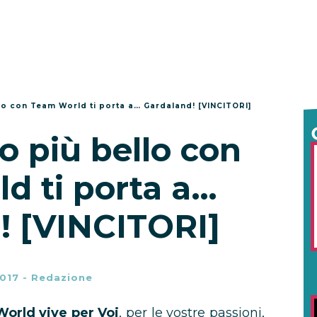
llo con Team World ti porta a… Gardaland! [VINCITORI]
do più bello con
d ti porta a…
! [VINCITORI]
017
-
Redazione
orld vive per Voi
, per le vostre passioni,