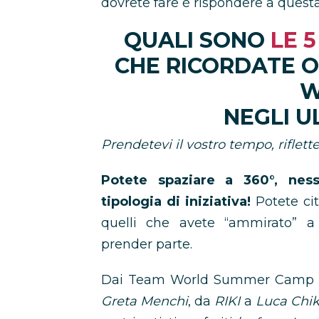
dovrete fare è rispondere a ques
QUALI SONO
LE 5
CHE RICORDATE 
W
NEGLI U
Prendetevi il vostro tempo, riflettet
Potete spaziare a 360°, nes
tipologia di iniziativa!
Potete cit
quelli che avete “ammirato” a 
prender parte.
Dai Team World Summer Camp (co
Greta Menchi
, da
RIKI
a
Luca Chi