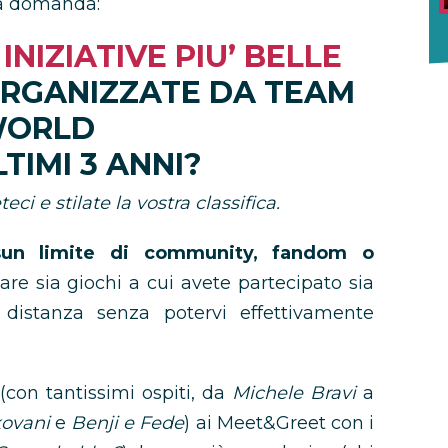
ta domanda:
 INIZIATIVE PIU’ BELLE
ORGANIZZATE DA TEAM
ORLD
LTIMI 3 ANNI?
eci e stilate la vostra classifica.
sun limite di community, fandom o
are sia giochi a cui avete partecipato sia
distanza senza potervi effettivamente
n tantissimi ospiti, da
Michele Bravi
a
kovani
e
Benji e Fede
) ai Meet&Greet con i