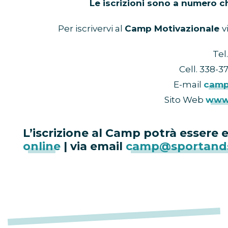
Le iscrizioni sono a numero chi
Per iscrivervi al
Camp Motivazionale
v
Tel
Cell. 338-3
E-mail
camp
Sito Web
www.
L’iscrizione al Camp potrà essere 
online
| via email
camp@sportand