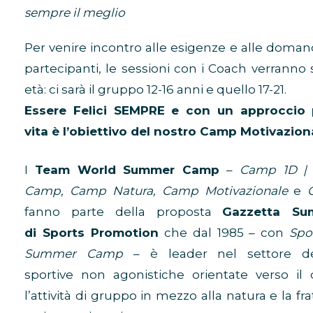
sempre il meglio
Per venire incontro alle esigenze e alle domand
partecipanti, le sessioni con i Coach verranno 
età: ci sarà il gruppo 12-16 anni e quello 17-21.
Essere Felici SEMPRE e con un approccio p
vita è l’obiettivo del nostro Camp Motivazion
I
Team World Summer Camp
–
Camp 1D | 
Camp, Camp Natura, Camp Motivazionale
e
fanno parte della proposta
Gazzetta S
di Sports Promotion
che dal 1985 – con
Spo
Summer Camp
– è leader nel settore de
sportive non agonistiche orientate verso il 
l’attività di gruppo in mezzo alla natura e la fr