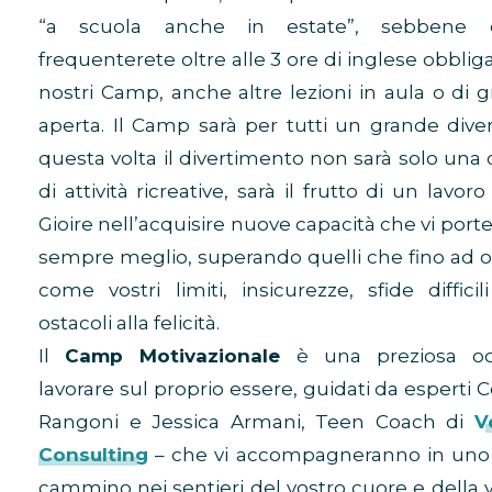
“a scuola anche in estate”, sebbene 
frequenterete oltre alle 3 ore di inglese obbligat
nostri Camp, anche altre lezioni in aula o di g
aperta. Il Camp sarà per tutti un grande div
questa volta il divertimento non sarà solo un
di attività ricreative, sarà il frutto di un lavoro
Gioire nell’acquisire nuove capacità che vi port
sempre meglio, superando quelli che fino ad or
come vostri limiti, insicurezze, sfide difficil
ostacoli alla felicità.
Il
Camp Motivazionale
è una preziosa oc
lavorare sul proprio essere, guidati da esperti
Rangoni e Jessica Armani, Teen Coach di
V
Consulting
– che vi accompagneranno in uno 
cammino nei sentieri del vostro cuore e della 