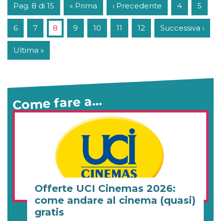
Pag. 8 di 15
« Prima
‹ Precedente
4
5
6
7
8
9
10
11
12
Successiva ›
Ultima »
Come fare a…
Offerte UCI Cinemas 2026:
come andare al cinema (quasi)
gratis