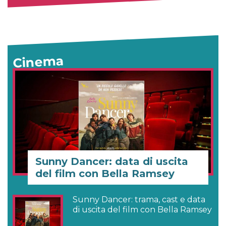
Cinema
Sunny Dancer: data di uscita
del film con Bella Ramsey
Sunny Dancer: trama, cast e data
di uscita del film con Bella Ramsey