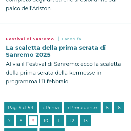
palco dell’Ariston.
Festival di Sanremo
1 anno fa
La scaletta della prima serata di
Sanremo 2025
Al via il Festival di Sanremo: ecco la scaletta
della prima serata della kermesse in
programma l'11 febbraio.
Pag. 9 di 59
« Prima
‹ Precedente
5
6
7
8
9
10
11
12
13