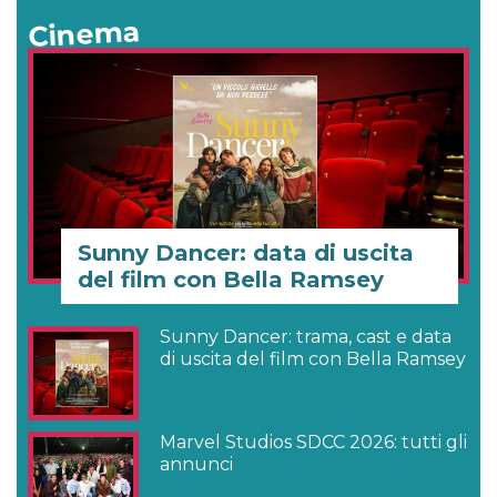
Cinema
Sunny Dancer: data di uscita
del film con Bella Ramsey
Sunny Dancer: trama, cast e data
di uscita del film con Bella Ramsey
Marvel Studios SDCC 2026: tutti gli
annunci