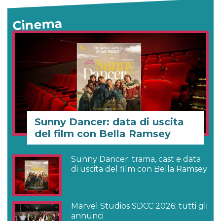
Cinema
Sunny Dancer: data di uscita
del film con Bella Ramsey
Sunny Dancer: trama, cast e data
di uscita del film con Bella Ramsey
Marvel Studios SDCC 2026: tutti gli
annunci