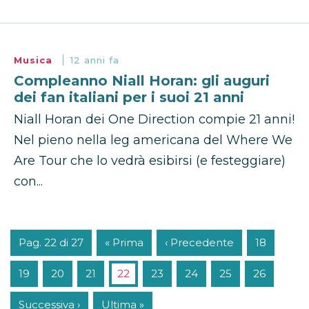
Musica
12 anni fa
Compleanno Niall Horan: gli auguri
dei fan italiani per i suoi 21 anni
Niall Horan dei One Direction compie 21 anni!
Nel pieno nella leg americana del Where We
Are Tour che lo vedrà esibirsi (e festeggiare)
con...
Pag. 22 di 27
« Prima
‹ Precedente
18
19
20
21
22
23
24
25
26
Successiva ›
Ultima »