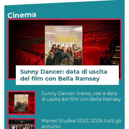
Cinema
Sunny Dancer: data di uscita
del film con Bella Ramsey
Sunny Dancer: trama, cast e data
di uscita del film con Bella Ramsey
Marvel Studios SDCC 2026: tutti gli
annunci