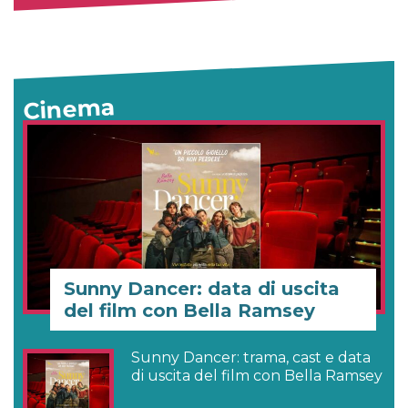
Cinema
Sunny Dancer: data di uscita
del film con Bella Ramsey
Sunny Dancer: trama, cast e data
di uscita del film con Bella Ramsey