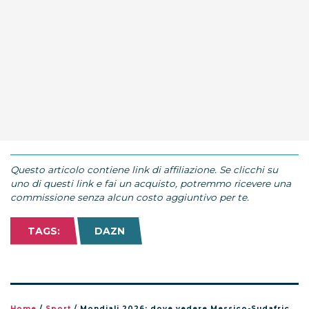
Questo articolo contiene link di affiliazione. Se clicchi su
uno di questi link e fai un acquisto, potremmo ricevere una
commissione senza alcun costo aggiuntivo per te.
TAGS:
DAZN
Home
/
Sport
/
Mondiali 2026: dove vedere Messico-Sudafrica stasera in TV e streaming