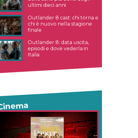
ultimi dieci anni
Outlander 8 cast: chi torna e
chi è nuovo nella stagione
finale
Outlander 8: data uscita,
episodi e dove vederla in
Italia
Cinema