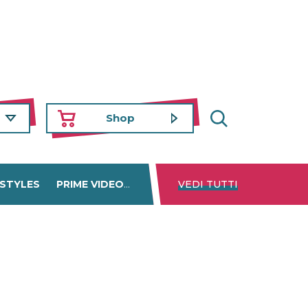
Shop
 STYLES
PRIME VIDEO
DISNEY+
VEDI TUTTI
NETFLIX
TROVA 