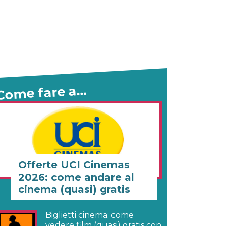
Come fare a…
Offerte UCI Cinemas
2026: come andare al
cinema (quasi) gratis
Biglietti cinema: come
vedere film (quasi) gratis con