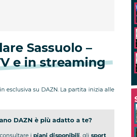
are Sassuolo –
TV e in streaming
n esclusiva su DAZN. La partita inizia alle
iano DAZN è più adatto a te?
 consultare i
piani disponibili
, gli
sport