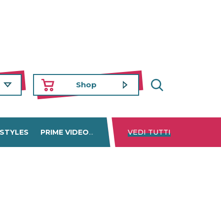
Shop
 STYLES
PRIME VIDEO
DISNEY+
VEDI TUTTI
NETFLIX
TROVA 