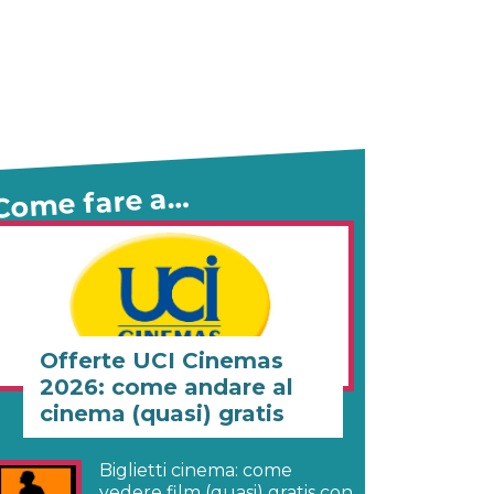
Come fare a…
Offerte UCI Cinemas
2026: come andare al
cinema (quasi) gratis
Biglietti cinema: come
vedere film (quasi) gratis con