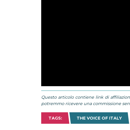
Questo articolo contiene link di affiliazion
potremmo ricevere una commissione senza
TAGS:
THE VOICE OF ITALY