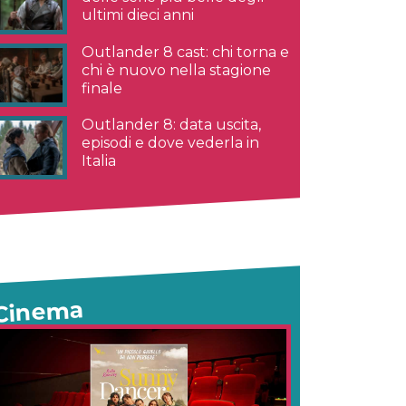
ultimi dieci anni
Outlander 8 cast: chi torna e
chi è nuovo nella stagione
finale
Outlander 8: data uscita,
episodi e dove vederla in
Italia
Cinema