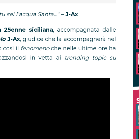
 tu sei l’acqua Santa…”
–
J-Ax
a 25enne siciliana
, accompagnata dalle
olo
J-Ax
, giudice che la accompagnerà nel
 così il
fenomeno
che nelle ultime ore ha
azzandosi in vetta ai
trending topic su