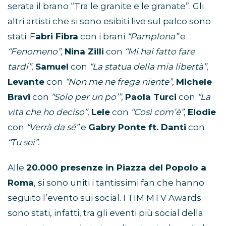
serata il brano “Tra le granite e le granate”. Gli
altri artisti che si sono esibiti live sul palco sono
stati: F
abri Fibra
con i brani
“Pamplona”
e
“Fenomeno”
,
Nina Zilli
con
“Mi hai fatto fare
tardi”
,
Samuel
con
“La statua della mia libertà”
,
Levante
con
“Non me ne frega niente”,
Michele
Bravi
con
“Solo per un po’”
,
Paola Turci
con
“La
vita che ho deciso”
,
Lele
con
“Così com’è”
,
Elodie
con
“Verrà da sé”
e
Gabry Ponte ft. Danti
con
“Tu sei”
.
Alle
20.000 presenze in Piazza del Popolo a
Roma
, si sono uniti i tantissimi fan che hanno
seguito l’evento sui social. I TIM MTV Awards
sono stati, infatti, tra gli eventi più social della