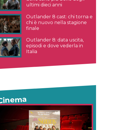
ultimi dieci anni
Outlander 8 cast: chi torna e
chi è nuovo nella stagione
finale
Outlander 8: data uscita,
episodi e dove vederla in
Italia
Cinema