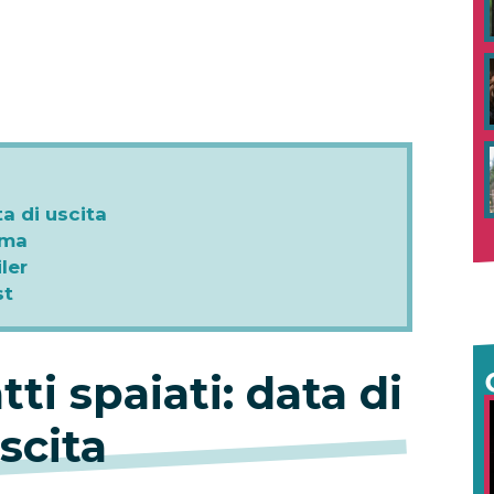
ta di uscita
ama
iler
st
ti spaiati: data di
scita