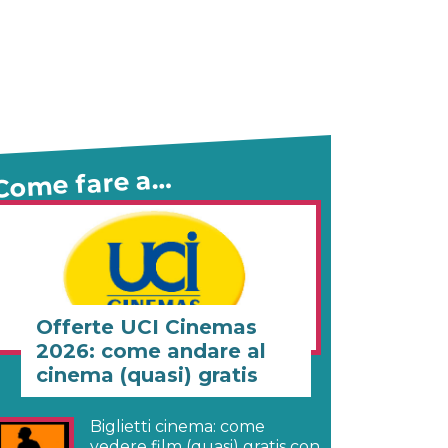
Come fare a…
Offerte UCI Cinemas
2026: come andare al
cinema (quasi) gratis
Biglietti cinema: come
vedere film (quasi) gratis con