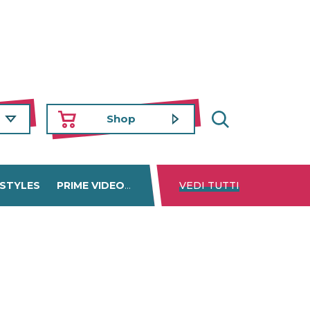
Shop
 STYLES
PRIME VIDEO
DISNEY+
VEDI TUTTI
NETFLIX
TROVA 