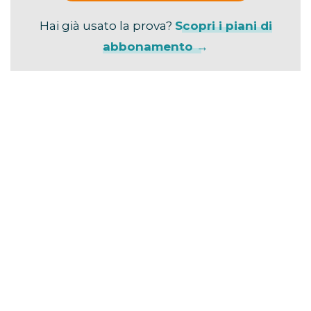
Hai già usato la prova?
Scopri i piani di
abbonamento →
La durata ufficiale è di
106 minuti
.