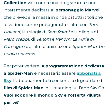
Collection
va in onda una programmazione
interamente dedicata al
personaggio Marvel
,
che prevede la messa in onda di tutti i titoli che
lo vedono come protagonista (i film con
Tom
Holland
, la trilogia di
Sam Raimi
e la dilogia di
Marc Webb
), di
Venom
e
Venom: La Furia di
Carnage
e del film d’animazione
Spider-Man: Un
nuovo universo
.
Per poter vedere
la programmazione dedicata
a
Spider-Man
è necessario essere
abbonati a
Sky
. L’abbonamento ti consentirà di guardare
i
film di
Spider-Man
in streaming sull’app Sky Go.
Vuoi scoprire il mondo Sky e l’offerta giusta
per te?