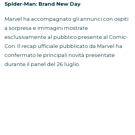
Spider-Man: Brand New Day
.
Marvel ha accompagnato gli annunci con ospiti
a sorpresa e immagini mostrate
esclusivamente al pubblico presente al Comic-
Con. Il recap ufficiale pubblicato da Marvel ha
confermato le principali novità presentate
durante il panel del 26 luglio.
Avengers: Doomsday, Robert
Downey Jr. guida il mega-
panel
Il momento centrale dello showcase Marvel