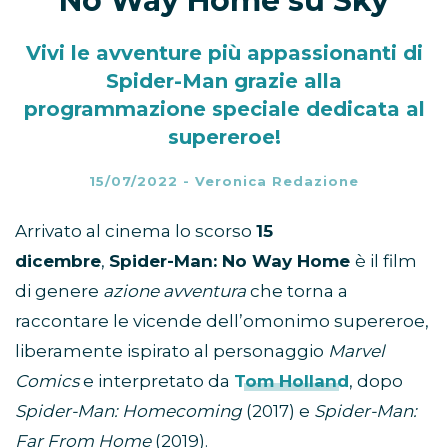
No Way Home su Sky
Vivi le avventure più appassionanti di
Spider-Man grazie alla
programmazione speciale dedicata al
supereroe!
15/07/2022
-
Veronica Redazione
Arrivato al cinema lo scorso
15
dicembre
,
Spider-Man: No Way Home
è il film
di genere
azione avventura
che torna a
raccontare le vicende dell’omonimo supereroe,
liberamente ispirato al personaggio
Marvel
Comics
e interpretato da
Tom Holland
, dopo
Spider-Man: Homecoming
(2017) e
Spider-Man:
Far From Home
(2019).