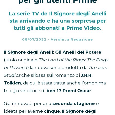
per gli utenti Prime
La serie TV de Il Signore degli Anelli
sta arrivando e ha una sorpresa per
tutti gli abbonati a Prime Video.
08/07/2022
-
Veronica Redazione
Il Signore degli Anelli: Gli Anelli del Potere
(titolo originale
The Lord of the Rings: The Rings
of Power
) è la nuova serie prodotta da
Amazon
Studios
che si basa sul romanzo di
J.R.R.
Tolkien
, da cui è stata tratta anche l’omonima
trilogia vincitrice di
ben 17 Premi Oscar
.
Già rinnovata per una
seconda stagione
e
ideata per averne
cinque
,
Il Signore degli