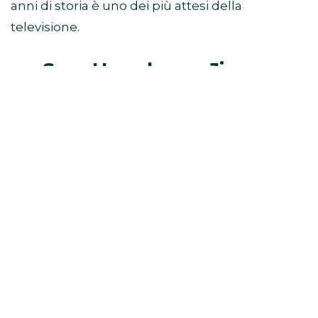
anni di storia è uno dei più attesi della
televisione.
Sam Heughan a Jimmy
Fallon: “Non so come finisce”