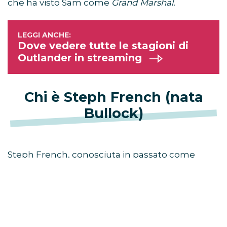
che ha visto Sam come
Grand Marshal
.
Dove vedere tutte le stagioni di
Outlander in streaming
Chi è Steph French (nata
Bullock)
Steph French, conosciuta in passato come
Steph Bullock, è la donna con cui Sam Heughan
fa coppia ormai da tempo, anche se la relazione
sarebbe rimasta privata per molti mesi.