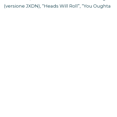
(versione JXDN), “Heads Will Roll”, “You Oughta
Know”, “Bring Me to Life”, “What’s Up?” e molti
altri. La sua cifra stilistica si è rivelata fresca,
energica e riconoscibile.
L’inedito
“CENTO RAGAZZE”
è una scarica
emotiva pop-punk che racconta la fine di una
relazione come una crisi d’astinenza emotiva: lui
scompare, lei rimane sospesa tra rabbia,
nostalgia e disillusione. Il brano è disponibile su
tutte le piattaforme digitali.