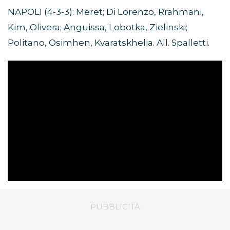
NAPOLI (4-3-3): Meret; Di Lorenzo, Rrahmani,
Kim, Olivera; Anguissa, Lobotka, Zielinski;
Politano, Osimhen, Kvaratskhelia. All. Spalletti.