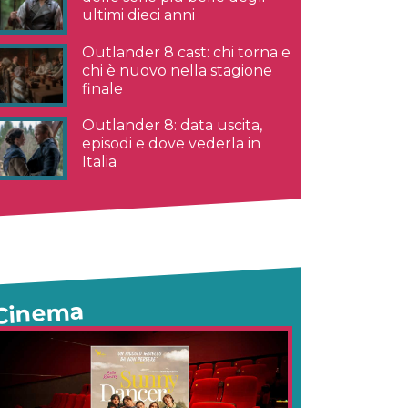
ultimi dieci anni
Outlander 8 cast: chi torna e
chi è nuovo nella stagione
finale
Outlander 8: data uscita,
episodi e dove vederla in
Italia
Cinema