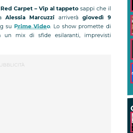
e
Red Carpet – Vip al tappeto
sappi che il
da
Alessia Marcuzzi
arriverà
giovedì 9
ng su
Prime Video
. Lo show promette di
a un mix di sfide esilaranti, imprevisti