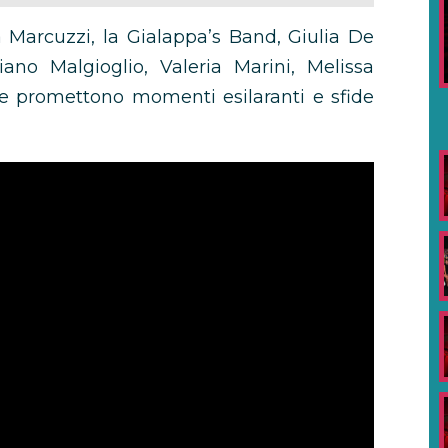
a Marcuzzi, la Gialappa’s Band, Giulia De
tiano Malgioglio, Valeria Marini, Melissa
che promettono momenti esilaranti e sfide