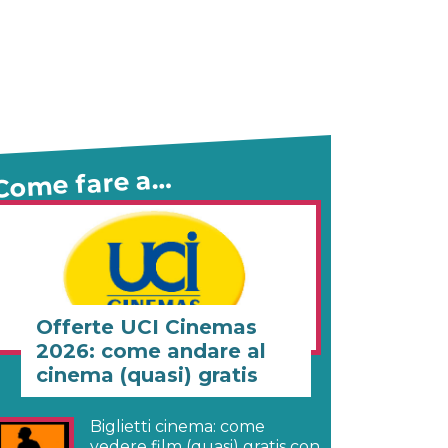
Come fare a…
Offerte UCI Cinemas
2026: come andare al
cinema (quasi) gratis
Biglietti cinema: come
vedere film (quasi) gratis con