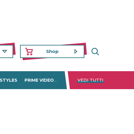
Shop
 STYLES
PRIME VIDEO
DISNEY+
VEDI TUTTI
NETFLIX
TROVA 