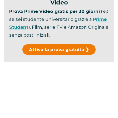
Video
Prova Prime Video gratis per 30 giorni
(90
se sei studente universitario grazie a
Prime
Student
). Film, serie TV e Amazon Originals
senza costi iniziali.
Attiva la prova gratuita
Hai già usato la prova?
Scopri i piani di
abbonamento →
La durata ufficiale è di
106 minuti
.