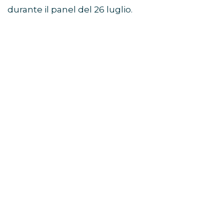
durante il panel del 26 luglio.
Avengers: Doomsday, Robert
Downey Jr. guida il mega-
panel
Il momento centrale dello showcase Marvel
Studios SDCC 2026 è stato il grande panel
dedicato ad
Avengers: Doomsday
.