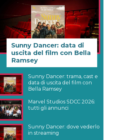
Sunny Dancer: data di
uscita del film con Bella
Ramsey
Sunny Dancer: trama, cast e
data di uscita del film con
Bella Ramsey
Marvel Studios SDCC 2026:
tutti gli annunci
Sunny Dancer: dove vederlo
in streaming