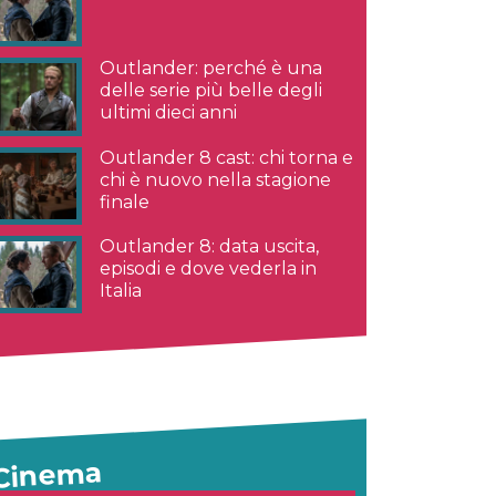
Outlander: perché è una
delle serie più belle degli
ultimi dieci anni
Outlander 8 cast: chi torna e
chi è nuovo nella stagione
finale
Outlander 8: data uscita,
episodi e dove vederla in
Italia
Cinema