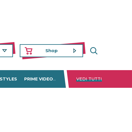
Shop
 STYLES
PRIME VIDEO
DISNEY+
VEDI TUTTI
NETFLIX
TROVA 