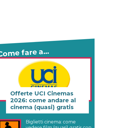
Come fare a…
Offerte UCI Cinemas
2026: come andare al
cinema (quasi) gratis
Biglietti cinema: come
vedere film (quasi) gratis con