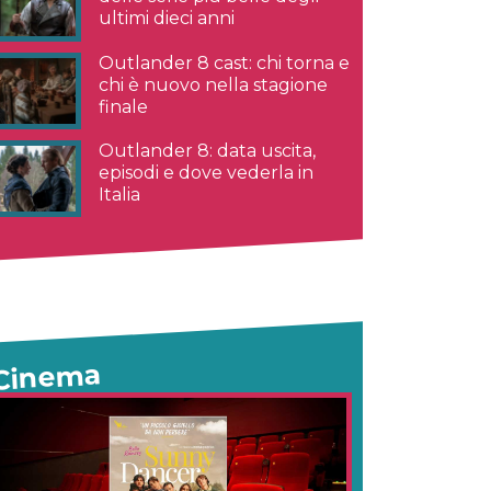
ultimi dieci anni
Outlander 8 cast: chi torna e
chi è nuovo nella stagione
finale
Outlander 8: data uscita,
episodi e dove vederla in
Italia
Cinema