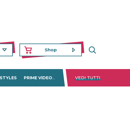
Shop
 STYLES
PRIME VIDEO
DISNEY+
VEDI TUTTI
NETFLIX
TROVA 