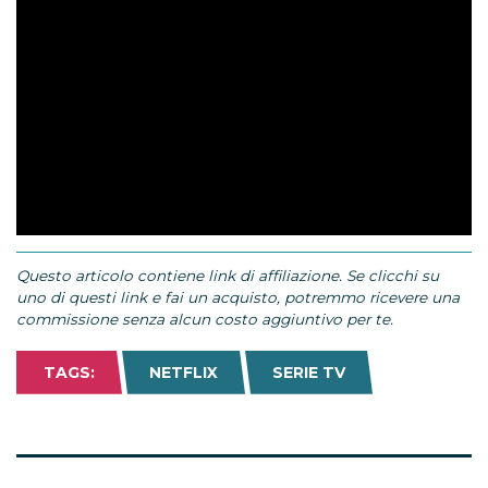
Questo articolo contiene link di affiliazione. Se clicchi su
uno di questi link e fai un acquisto, potremmo ricevere una
commissione senza alcun costo aggiuntivo per te.
TAGS:
NETFLIX
SERIE TV