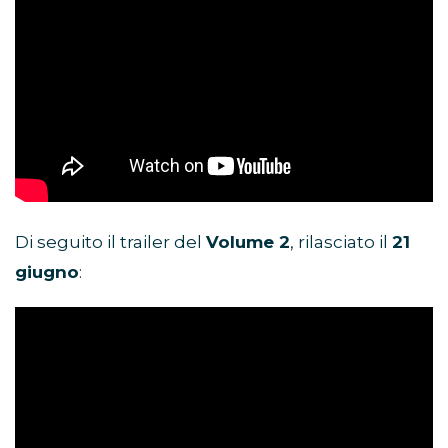
Di seguito il trailer del
Volume 2
, rilasciato il
21
giugno
: