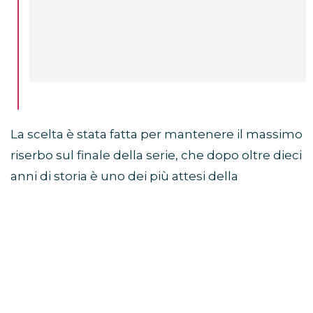
La scelta è stata fatta per mantenere il massimo
riserbo sul finale della serie, che dopo oltre dieci
anni di storia è uno dei più attesi della
televisione.
Sam Heughan a Jimmy
Fallon: “Non so come finisce”