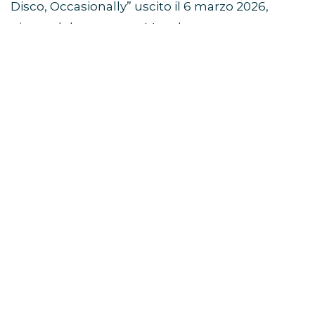
Disco, Occasionally” uscito il 6 marzo 2026,
giorno del concerto a Manchester.
L’evento è prodotto da
Fulwell Entertainment
,
già dietro a grandi produzioni musicali
internazionali.
Viaggio di gruppo ad Amsterdam e
concerto di Harry Styles
Dove è stato registrato lo
show?