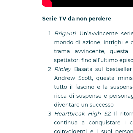
Serie TV da non perdere
Briganti
: Un’avvincente seri
mondo di azione, intrighi e c
trama avvincente, questa s
spettatori fino all’ultimo episo
Ripley
: Basata sul bestselle
Andrew Scott, questa minis
tutto il fascino e la suspen
ricca di suspense e personag
diventare un successo.
Heartbreak High S2
: Il rit
continua a conquistare i cu
coinvolgenti e i suoi perso