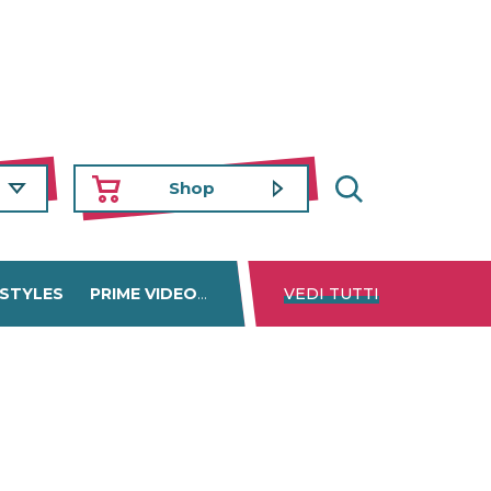
Shop
 STYLES
PRIME VIDEO
DISNEY+
VEDI TUTTI
NETFLIX
TROVA 