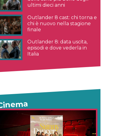
ultimi dieci anni
Outlander 8 cast: chi torna e
chi è nuovo nella stagione
finale
Outlander 8: data uscita,
episodi e dove vederla in
Italia
Cinema