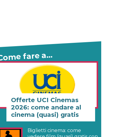
Come fare a…
Offerte UCI Cinemas
2026: come andare al
cinema (quasi) gratis
Biglietti cinema: come
vedere film (quasi) gratis con