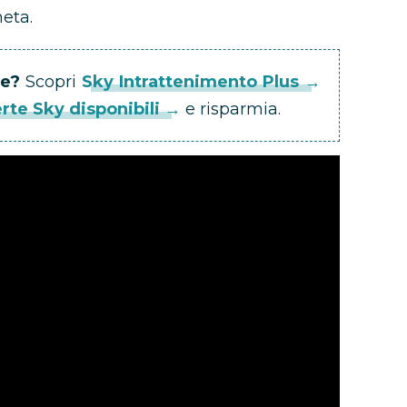
eta.
me?
Scopri
Sky Intrattenimento Plus →
erte Sky disponibili →
e risparmia.