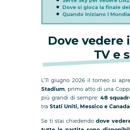
Serve Sky per vedere DA
Dove si gioca la finale de
Quando iniziano i Mondia
Dove vedere i
TV e 
L’11 giugno 2026 il torneo si ap
Stadium
, primo atto di una Copp
più grandi di sempre:
48 squadr
tra
Stati Uniti, Messico e Canada
Se ti stai chiedendo
dove vedere
tutte le partite sono disponib