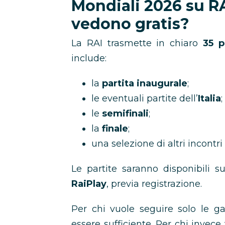
Mondiali 2026 su RAI
vedono gratis?
La RAI trasmette in chiaro
35 p
include:
la
partita inaugurale
;
le eventuali partite dell’
Italia
;
le
semifinali
;
la
finale
;
una selezione di altri incontri
Le partite saranno disponibili s
RaiPlay
, previa registrazione.
Per chi vuole seguire solo le g
essere sufficiente. Per chi invece 