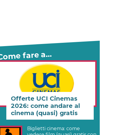
Come fare a…
Offerte UCI Cinemas
2026: come andare al
cinema (quasi) gratis
Biglietti cinema: come
vedere film (quasi) gratis con