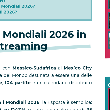
ZN?
i Mondiali 2026?
li 2026?
 Mondiali 2026 in
streaming
re con
Messico-Sudafrica
al
Mexico City
a del Mondo destinata a essere una delle
e
,
104 partite
e un calendario distribuito
.
 i Mondiali 2026
, la risposta è semplice:
ili su DAZN
, mentre una selezione di
35