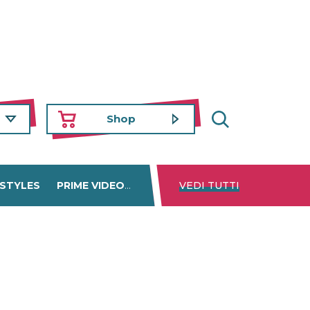
Shop
 STYLES
PRIME VIDEO
DISNEY+
VEDI TUTTI
NETFLIX
TROVA 