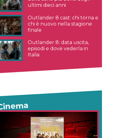
ultimi dieci anni
Outlander 8 cast: chi torna e
chi è nuovo nella stagione
finale
Outlander 8: data uscita,
episodi e dove vederla in
Italia
Cinema