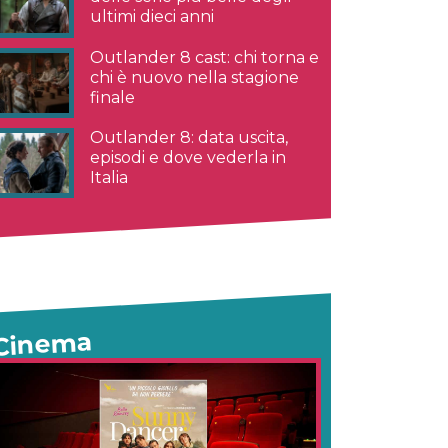
ultimi dieci anni
Outlander 8 cast: chi torna e
chi è nuovo nella stagione
finale
Outlander 8: data uscita,
episodi e dove vederla in
Italia
Cinema