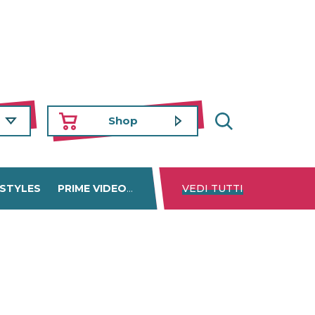
Shop
 STYLES
PRIME VIDEO
DISNEY+
VEDI TUTTI
NETFLIX
TROVA 