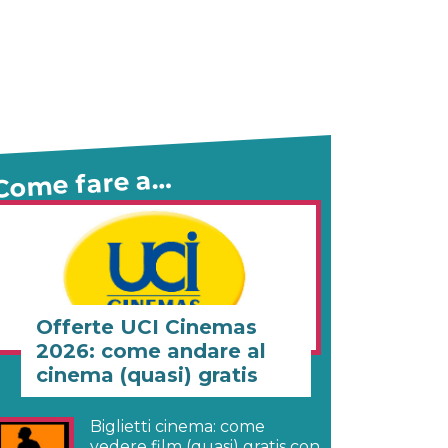
Come fare a…
Offerte UCI Cinemas
2026: come andare al
cinema (quasi) gratis
Biglietti cinema: come
vedere film (quasi) gratis con