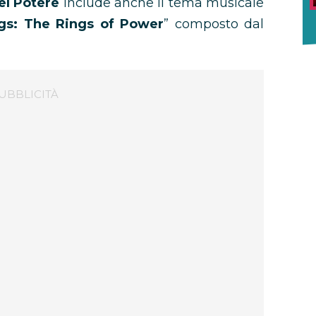
del Potere
include anche il tema musicale
gs: The Rings of Power
” composto dal