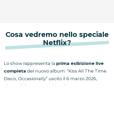
Cosa vedremo nello speciale
Netflix?
Lo show rappresenta la
prima esibizione live
completa
del nuovo album: “Kiss All The Time.
Disco, Occasionally” uscito il 6 marzo 2026,
giorno del concerto a Manchester.
L’evento è prodotto da
Fulwell Entertainment
,
già dietro a grandi produzioni musicali