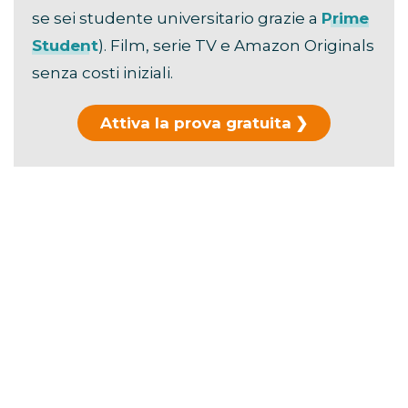
se sei studente universitario grazie a
Prime
Student
). Film, serie TV e Amazon Originals
senza costi iniziali.
Attiva la prova gratuita
Hai già usato la prova?
Scopri i piani di
abbonamento →
La durata ufficiale è di
106 minuti
.