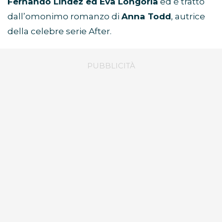
Fernando Lindez ed Eva Longoria
ed è tratto
dall’omonimo romanzo di
Anna Todd
, autrice
della celebre serie After.