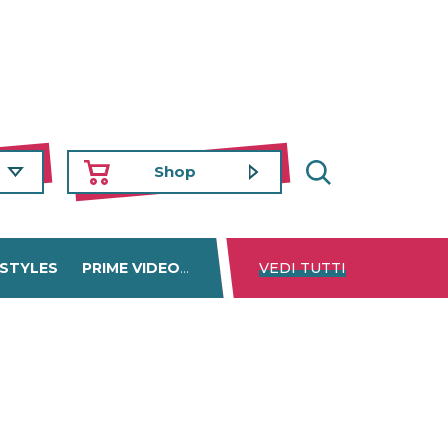
Shop
 STYLES
PRIME VIDEO
DISNEY+
VEDI TUTTI
NETFLIX
TROVA 