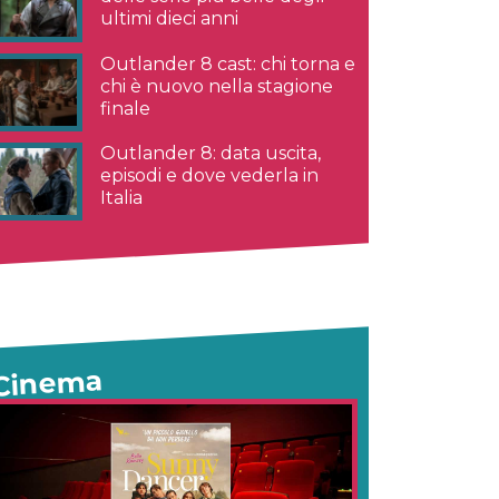
ultimi dieci anni
Outlander 8 cast: chi torna e
chi è nuovo nella stagione
finale
Outlander 8: data uscita,
episodi e dove vederla in
Italia
Cinema