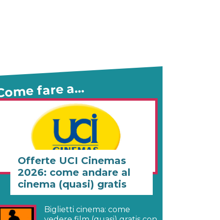
Come fare a…
Offerte UCI Cinemas
2026: come andare al
cinema (quasi) gratis
Biglietti cinema: come
vedere film (quasi) gratis con