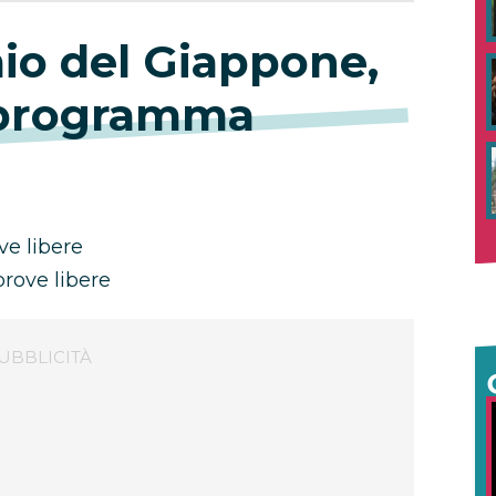
io del Giappone,
 programma
ve libere
rove libere